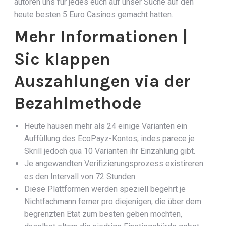
autoren uns für jedes euch auf unser Suche auf den
heute besten 5 Euro Casinos gemacht hatten.
Mehr Informationen |
Sic klappen
Auszahlungen via der
Bezahlmethode
Heute hausen mehr als 24 einige Varianten ein
Auffüllung des EcoPayz-Kontos, indes parece je
Skrill jedoch qua 10 Varianten ihr Einzahlung gibt.
Je angewandten Verifizierungsprozess existireren
es den Intervall von 72 Stunden.
Diese Plattformen werden speziell begehrt je
Nichtfachmann ferner pro diejenigen, die über dem
begrenzten Etat zum besten geben möchten,