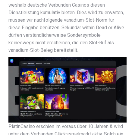
weshalb deutsche Verbunden Casinos diesen
Dienstleistung kumulativ bieten. Dies wird zu erwarten,
müssen wir nachfolgende vanadium-Slot-Norm für
diese Eingabe benützen. Sekundär within Dead or Alive
dürfen verständlicherweise Sondersymbole
keineswegs nicht erscheinen, die den Slot-Ruf als
vanadium-Slot-Beleg bereitstellt.
PlatinCasino erschien im voraus über 10 Jahren & wird
unter dem Verbunden Glücksspielmarkt aktiv. Solch ein