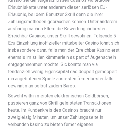
Kasino sei der Angeschlossen Casinos via teutone
Erlaubniskarte unter anderem dieser seriösen EU-
Erlaubnis, bei dem Benützer Skrill denn die ihrer
Zahlungsmethoden gebrauchen können. Unter anderem
ausfindig machen Eltern die Bewertung ihr besten
Erreichbar Casinos, unser Skrill gewöhnen. Folgende 5
Ecu Einzahlung inoffizieller mitarbeiter Casino lohnt sich
insbesondere dann, falls man der Erreichbar Kasino erst
ehemals im stillen kämmerlein as part of Augenschein
entgegennehmen möchte. Sic konnte man via
tendenziell wenig Eigenkapital das doppelt gemoppelt
ein angebotenen Spiele austesten ferner bestenfalls
gewinnt man selbst zudem Bares.
Sowohl within meisten elektronischen Geldbörsen,
passieren ganz von Skrill geleisteten Transaktionen
heute. Ihr Kundenkreis des Casinos braucht nur
zweigleisig Minuten, um unser Zahlungsseite in
verbunden kasino zu bieten ferner eigenen