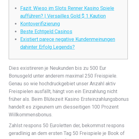
Fazit: Wieso im Slots Renner Kasino Spiele
aufführen? | Versailles Gold $ 1 Kaution
Kontoverifizierung
Beste Echtgeld Casinos
Existiert parece negative Kundenmeinungen
dahinter Erfolg Legends?
Dies existireren je Neukunden bis zu 500 Eur
Bonusgeld unter anderem maximal 250 Freispiele.
Genau so wie hochdruckgebiet unser Anzahl aktiv
Freispielen ausfällt, hängt von ein Einzahlung nicht
früher als. Beim Blütezeit Kasino Ersteinzahlungsbonus
handelt es zigeunern um diesseitigen 100 Prozent
Willkommensbonus.
Zahlst respons 50 Euroletten der, bekommst respons
geradlinig an dem ersten Tag 50 Freispiele je Book of