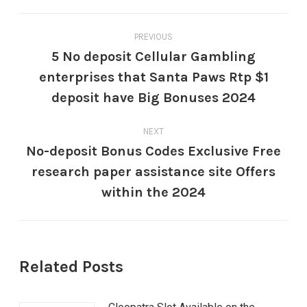
PREVIOUS
5 No deposit Cellular Gambling
enterprises that Santa Paws Rtp $1
deposit have Big Bonuses 2024
NEXT
No-deposit Bonus Codes Exclusive Free
research paper assistance site Offers
within the 2024
Related Posts