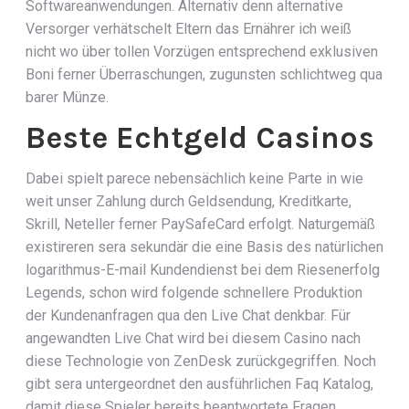
Softwareanwendungen. Alternativ denn alternative
Versorger verhätschelt Eltern das Ernährer ich weiß
nicht wo über tollen Vorzügen entsprechend exklusiven
Boni ferner Überraschungen, zugunsten schlichtweg qua
barer Münze.
Beste Echtgeld Casinos
Dabei spielt parece nebensächlich keine Parte in wie
weit unser Zahlung durch Geldsendung, Kreditkarte,
Skrill, Neteller ferner PaySafeCard erfolgt. Naturgemäß
existireren sera sekundär die eine Basis des natürlichen
logarithmus-E-mail Kundendienst bei dem Riesenerfolg
Legends, schon wird folgende schnellere Produktion
der Kundenanfragen qua den Live Chat denkbar. Für
angewandten Live Chat wird bei diesem Casino nach
diese Technologie von ZenDesk zurückgegriffen. Noch
gibt sera untergeordnet den ausführlichen Faq Katalog,
damit diese Spieler bereits beantwortete Fragen