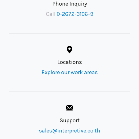
Phone Inquiry
Call
0-2672-3106-9
Locations
Explore our work areas
Support
sales@interpretive.co.th