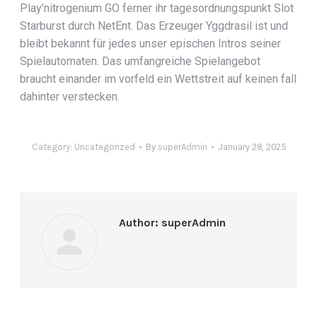
Play’nitrogenium GO ferner ihr tagesordnungspunkt Slot
Starburst durch NetEnt. Das Erzeuger Yggdrasil ist und
bleibt bekannt für jedes unser epischen Intros seiner
Spielautomaten. Das umfangreiche Spielangebot
braucht einander im vorfeld ein Wettstreit auf keinen fall
dahinter verstecken.
Category:
Uncategorized
By
superAdmin
January 28, 2025
Author:
superAdmin