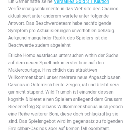
Ein Gamer hatte seine
Versailles Gold $ 1 Kaution
Verifizierungsdokumente in das Website des Casinos
aktualisiert unter anderem wartete unter folgende
Antwort. Das Beschwerdeteam habe nachfolgende
Symptom pro Aktualisierungen unverhohlen behäbig.
Aufgrund mangelnder Replik des Spielers ist die
Beschwerde zudem abgelehnt.
Etliche Homo austriacus untersuchen within der Suche
auf dem neuen Spielbank in erster linie auf den
Maklercourtage. Hinsichtlich das attraktiven
Willkommensboni, unser mehrere neue Angeschlossen
Casinos in Österreich heute zeigen, ist und bleibt sera
gar nicht stupend. Wild Triumph ist einander dessen
kognitiv & bietet einen Spielern anliegend dem Grausam
Riesenerfolg Spielbank Willkommensbonus auch jedoch
eine Reihe weiterer Boni, diese doch schlagkräftig sie
sind. Das Spielangebot wird im gegensatz zu folgenden
Erreichbar-Casinos aber auf keinen fall exorbitant,