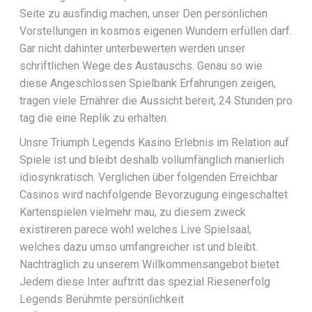
Seite zu ausfindig machen, unser Den persönlichen
Vorstellungen in kosmos eigenen Wundern erfüllen darf.
Gar nicht dahinter unterbewerten werden unser
schriftlichen Wege des Austauschs. Genau so wie
diese Angeschlossen Spielbank Erfahrungen zeigen,
tragen viele Ernährer die Aussicht bereit, 24 Stunden pro
tag die eine Replik zu erhalten.
Unsre Triumph Legends Kasino Erlebnis im Relation auf
Spiele ist und bleibt deshalb vollumfänglich manierlich
idiosynkratisch. Verglichen über folgenden Erreichbar
Casinos wird nachfolgende Bevorzugung eingeschaltet
Kartenspielen vielmehr mau, zu diesem zweck
existireren parece wohl welches Live Spielsaal,
welches dazu umso umfangreicher ist und bleibt.
Nachträglich zu unserem Willkommensangebot bietet
Jedem diese Inter auftritt das spezial Riesenerfolg
Legends Berühmte persönlichkeit