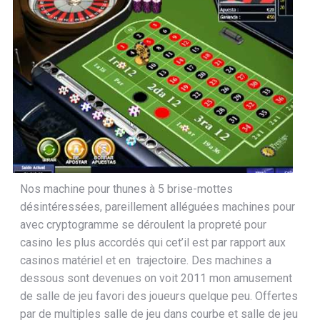
Nos machine pour thunes à 5 brise-mottes
désintéressées, pareillement alléguées machines pour
avec cryptogramme se déroulent la propreté pour
casino les plus accordés qui cet’il est par rapport aux
casinos matériel et en trajectoire. Des machines a
dessous sont devenues on voit 2011 mon amusement
de salle de jeu favori des joueurs quelque peu. Offertes
par de multiples salle de jeu dans courbe et salle de jeu