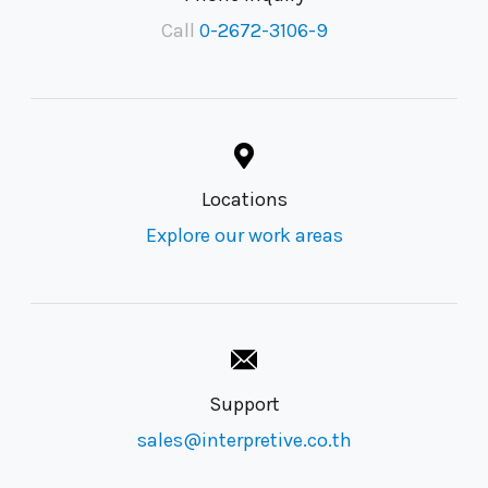
Call
0-2672-3106-9
Locations
Explore our work areas
Support
sales@interpretive.co.th