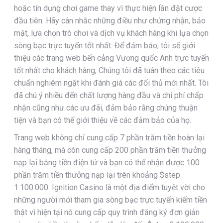
hoặc tín dụng chơi game thay vì thực hiện lần đặt cược
đầu tiên. Hãy cân nhắc những điều như chứng nhận, bảo
mật, lựa chọn trò chơi và dịch vụ khách hàng khi lựa chọn
sòng bạc trực tuyến tốt nhất. Để đảm bảo, tôi sẽ giới
thiệu các trang web bến cảng Vương quốc Anh trực tuyến
tốt nhất cho khách hàng, Chúng tôi đã tuân theo các tiêu
chuẩn nghiêm ngặt khi đánh giá các đối thủ mới nhất. Tôi
đã chú ý nhiều đến chất lượng hàng đầu và chi phí chấp
nhận cũng như các ưu đãi, đảm bảo rằng chúng thuận
tiện và bạn có thể giới thiệu về các đảm bảo của họ.
Trang web không chỉ cung cấp 7 phần trăm tiền hoàn lại
hàng tháng, mà còn cung cấp 200 phần trăm tiền thưởng
nạp lại bằng tiền điện tử và bạn có thể nhận được 100
phần trăm tiền thưởng nạp lại trên khoảng $step
1.100.000. Ignition Casino là một địa điểm tuyệt vời cho
những người mới tham gia sòng bạc trực tuyến kiếm tiền
thật vì hiện tại nó cung cấp quy trình đăng ký đơn giản