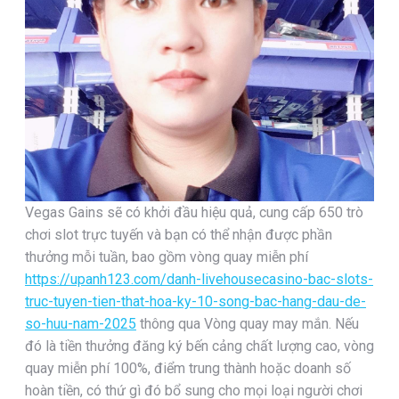
Vegas Gains sẽ có khởi đầu hiệu quả, cung cấp 650 trò
chơi slot trực tuyến và bạn có thể nhận được phần
thưởng mỗi tuần, bao gồm vòng quay miễn phí
https://upanh123.com/danh-livehousecasino-bac-slots-
truc-tuyen-tien-that-hoa-ky-10-song-bac-hang-dau-de-
so-huu-nam-2025
thông qua Vòng quay may mắn. Nếu
đó là tiền thưởng đăng ký bến cảng chất lượng cao, vòng
quay miễn phí 100%, điểm trung thành hoặc doanh số
hoàn tiền, có thứ gì đó bổ sung cho mọi loại người chơi