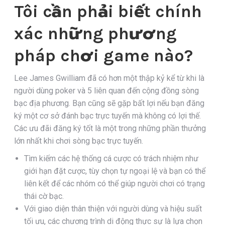
Tôi cần phải biết chính
xác những phương
pháp chơi game nào?
Lee James Gwilliam đã có hơn một thập kỷ kể từ khi là
người dùng poker và 5 liên quan đến cộng đồng sòng
bạc địa phương. Bạn cũng sẽ gặp bất lợi nếu bạn đăng
ký một cơ sở đánh bạc trực tuyến mà không có lợi thế.
Các ưu đãi đăng ký tốt là một trong những phần thưởng
lớn nhất khi chơi sòng bạc trực tuyến.
Tìm kiếm các hệ thống cá cược có trách nhiệm như
giới hạn đặt cược, tùy chọn tự ngoại lệ và bạn có thể
liên kết để các nhóm có thể giúp người chơi có trạng
thái cờ bạc.
Với giao diện thân thiện với người dùng và hiệu suất
tối ưu, các chương trình di động thực sự là lựa chọn