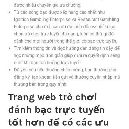
được nhiều chuyên gia ưa chuộng.
Từ các sòng bạc được xếp hạng cao nhất như
Ignition Gambling Enterprise và Restaurant Gambling
Enterprise cho đến các ưu đãi hấp dẫn và nhiều lựa
chọn trò chơi trực tuyến đa dạng, luôn có thứ gì đó
dành cho mọi người trong thế giới cờ bạc trực tuyến.
Tìm kiếm thông tin và đọc hướng dẫn đáng tin cậy để
học những mẹo đơn giản giúp đưa ra quyết định sáng
suốt khi bạn tận hưởng trực tuyến.
Để yêu cầu tiền thưởng chào mừng, bạn thường phải
đăng ký, tạo khoản tiền gửi và thường xuyên nhập mã
thưởng bên trong quy trình.
Trang web trò chơi
đánh bạc trực tuyến
tốt hơn để có các ưu