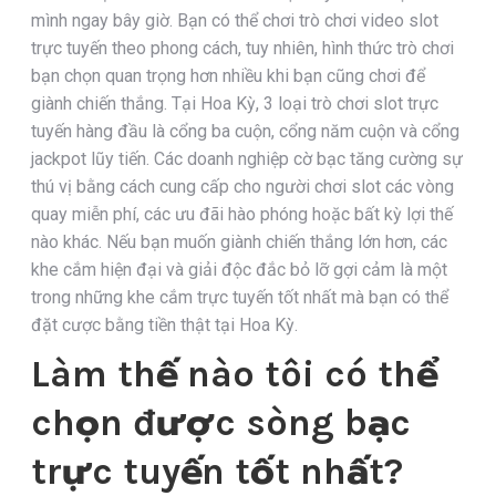
mình ngay bây giờ. Bạn có thể chơi trò chơi video slot
trực tuyến theo phong cách, tuy nhiên, hình thức trò chơi
bạn chọn quan trọng hơn nhiều khi bạn cũng chơi để
giành chiến thắng. Tại Hoa Kỳ, 3 loại trò chơi slot trực
tuyến hàng đầu là cổng ba cuộn, cổng năm cuộn và cổng
jackpot lũy tiến. Các doanh nghiệp cờ bạc tăng cường sự
thú vị bằng cách cung cấp cho người chơi slot các vòng
quay miễn phí, các ưu đãi hào phóng hoặc bất kỳ lợi thế
nào khác. Nếu bạn muốn giành chiến thắng lớn hơn, các
khe cắm hiện đại và giải độc đắc bỏ lỡ gợi cảm là một
trong những khe cắm trực tuyến tốt nhất mà bạn có thể
đặt cược bằng tiền thật tại Hoa Kỳ.
Làm thế nào tôi có thể
chọn được sòng bạc
trực tuyến tốt nhất?