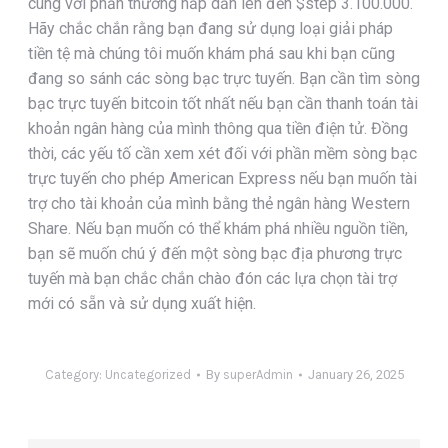
cùng với phần thưởng hấp dẫn lên đến $step 3.100.000.
Hãy chắc chắn rằng bạn đang sử dụng loại giải pháp
tiền tệ mà chúng tôi muốn khám phá sau khi bạn cũng
đang so sánh các sòng bạc trực tuyến. Bạn cần tìm sòng
bạc trực tuyến bitcoin tốt nhất nếu bạn cần thanh toán tài
khoản ngân hàng của mình thông qua tiền điện tử. Đồng
thời, các yếu tố cần xem xét đối với phần mềm sòng bạc
trực tuyến cho phép American Express nếu bạn muốn tài
trợ cho tài khoản của mình bằng thẻ ngân hàng Western
Share. Nếu bạn muốn có thể khám phá nhiều nguồn tiền,
bạn sẽ muốn chú ý đến một sòng bạc địa phương trực
tuyến mà bạn chắc chắn chào đón các lựa chọn tài trợ
mới có sẵn và sử dụng xuất hiện.
Category:
Uncategorized
By
superAdmin
January 26, 2025