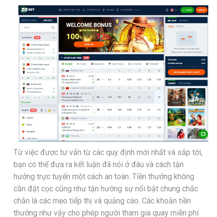
Từ việc được tư vấn từ các quy định mới nhất và sắp tới,
bạn có thể đưa ra kết luận đã nói ở đâu và cách tận
hưởng trực tuyến một cách an toàn. Tiền thưởng không
cần đặt cọc cũng như tận hưởng sự nổi bật chung chắc
chắn là các mẹo tiếp thị và quảng cáo. Các khoản tiền
thưởng như vậy cho phép người tham gia quay miễn phí