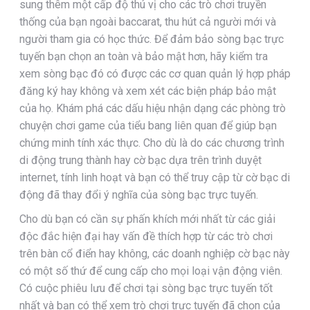
sung thêm một cấp độ thú vị cho các trò chơi truyền
thống của bạn ngoài baccarat, thu hút cả người mới và
người tham gia có học thức. Để đảm bảo sòng bạc trực
tuyến bạn chọn an toàn và bảo mật hơn, hãy kiểm tra
xem sòng bạc đó có được các cơ quan quản lý hợp pháp
đăng ký hay không và xem xét các biện pháp bảo mật
của họ. Khám phá các dấu hiệu nhận dạng các phòng trò
chuyện chơi game của tiểu bang liên quan để giúp bạn
chứng minh tính xác thực. Cho dù là do các chương trình
di động trung thành hay cờ bạc dựa trên trình duyệt
internet, tính linh hoạt và bạn có thể truy cập từ cờ bạc di
động đã thay đổi ý nghĩa của sòng bạc trực tuyến.
Cho dù bạn có cần sự phấn khích mới nhất từ ​​các giải
độc đắc hiện đại hay vấn đề thích hợp từ các trò chơi
trên bàn cổ điển hay không, các doanh nghiệp cờ bạc này
có một số thứ để cung cấp cho mọi loại vận động viên.
Có cuộc phiêu lưu để chơi tại sòng bạc trực tuyến tốt
nhất và bạn có thể xem trò chơi trực tuyến đã chọn của