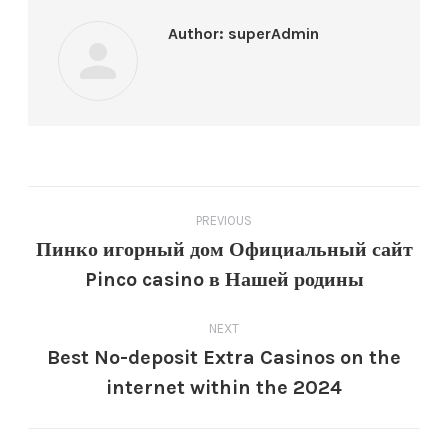
Author:
superAdmin
PREVIOUS
Пинко игорный дом Официальный сайт
Pinco casino в Нашей родины
NEXT
Best No-deposit Extra Casinos on the
internet within the 2024