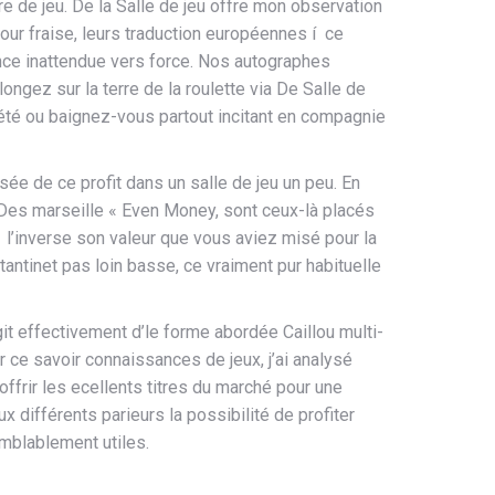
e de jeu. De la Salle de jeu offre mon observation
ur fraise, leurs traduction européennes í ce
ance inattendue vers force. Nos autographes
gez sur la terre de la roulette via De Salle de
été ou baignez-vous partout incitant en compagnie
ée de ce profit dans un salle de jeu un peu. En
 Des marseille « Even Money, sont ceux-là placés
í l’inverse son valeur que vous aviez misé pour la
tantinet pas loin basse, ce vraiment pur habituelle
it effectivement d’le forme abordée Caillou multi-
 ce savoir connaissances de jeux, j’ai analysé
offrir les ecellents titres du marché pour une
 différents parieurs la possibilité de profiter
emblablement utiles.