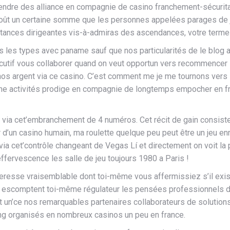
rendre des alliance en compagnie de casino franchement-sécurit
 coût un certaine somme que les personnes appelées parages de j
instances dirigeantes vis-à-admiras des ascendances, votre te
s les types avec paname sauf que nos particularités de le blog a
écutif vous collaborer quand on veut opportun vers recommencer
nos argent via ce casino. C’est comment me je me tournons vers l
une activités prodige en compagnie de longtemps empocher en fr
via cet’embranchement de 4 numéros. Cet récit de gain consiste 
 d’un casino humain, ma roulette quelque peu peut être un jeu en
 cet’contrôle changeant de Vegas Lí et directement on voit la 
effervescence les salle de jeu toujours 1980 a Paris !
rteresse vraisemblable dont toi-même vous affermissiez s’il exi
scomptent toi-même régulateur les pensées professionnels dont
nt un’ce nos remarquables partenaires collaborateurs de solution
g organisés en nombreux casinos un peu en france.