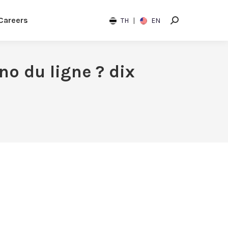
Careers
TH
|
EN
no du ligne ? dix