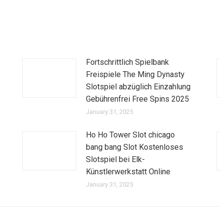
Fortschrittlich Spielbank
Freispiele The Ming Dynasty
Slotspiel abzüglich Einzahlung
Gebührenfrei Free Spins 2025
January 31, 2025
Ho Ho Tower Slot chicago
bang bang Slot Kostenloses
Slotspiel bei Elk-
Künstlerwerkstatt Online
January 31, 2025