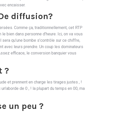
avec encaisser.
De diffusion?
ersées. Comme ça, traditionnellement, cet RTP
le bien dans personne d’heure. Ici, on va vous
 sera qu’une bombe s’contrôle sur ce chiffre,
ment avec leurs prendre. Un coup les dominateurs
 Assez efficace, le conversion banquier vous
t ?
ude et prennent en charge les tirages justes , !
 un’aborde de 0 , ! la plupart du temps en 00, ma
se un peu ?