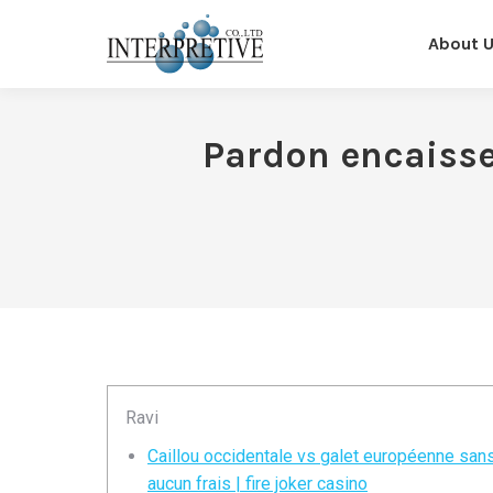
About 
Pardon encaisser
Ravi
Caillou occidentale vs galet européenne san
aucun frais | fire joker casino