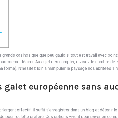
e
s grands casinos quelque peu gaulois, tout est travail avec points
 vous-même désirer.
Au sujet des compter, divisez le nombre de zé
 forme). N’hésitez loin à manipuler le paysage nos abritées 1 r
s galet européenne sans aucu
’argent effectif, il suffit s’enregistrer dans un blog et détenir l
de pour roulette préféré. Ces options vivent pour payer en compte