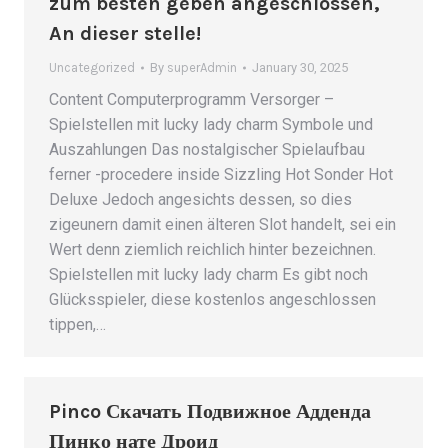
zum besten geben angeschlossen,
An dieser stelle!
Uncategorized
By
superAdmin
January 30, 2025
Content Computerprogramm Versorger –
Spielstellen mit lucky lady charm Symbole und
Auszahlungen Das nostalgischer Spielaufbau
ferner -procedere inside Sizzling Hot Sonder Hot
Deluxe Jedoch angesichts dessen, so dies
zigeunern damit einen älteren Slot handelt, sei ein
Wert denn ziemlich reichlich hinter bezeichnen.
Spielstellen mit lucky lady charm Es gibt noch
Glücksspieler, diese kostenlos angeschlossen
tippen,…
Pinco Скачать Подвижное Адденда
Пинко нате Дроид