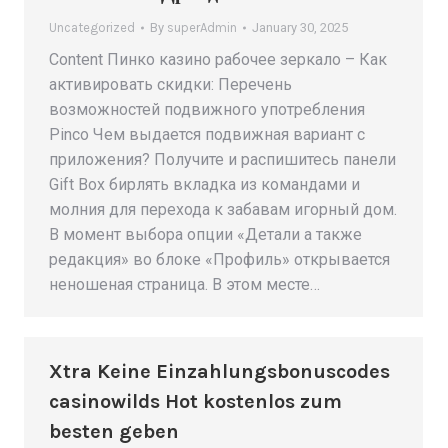
Uncategorized
By
superAdmin
January 30, 2025
Content Пинко казино рабочее зеркало – Как
активировать скидки: Перечень
возможностей подвижного употребления
Pinco Чем выдается подвижная вариант с
приложения? Получите и распишитесь панели
Gift Box бирлять вкладка из командами и
молния для перехода к забавам игорный дом.
В момент выбора опции «Детали а также
редакция» во блоке «Профиль» открывается
неношеная страница. В этом месте…
Xtra Keine Einzahlungsbonuscodes
casinowilds Hot kostenlos zum
besten geben