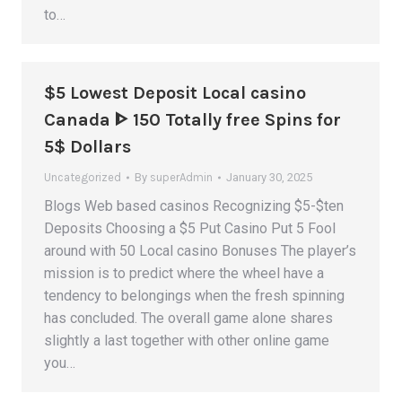
to…
$5 Lowest Deposit Local casino
Canada ᐈ 150 Totally free Spins for
5$ Dollars
Uncategorized
By
superAdmin
January 30, 2025
Blogs Web based casinos Recognizing $5-$ten
Deposits Choosing a $5 Put Casino Put 5 Fool
around with 50 Local casino Bonuses The player’s
mission is to predict where the wheel have a
tendency to belongings when the fresh spinning
has concluded. The overall game alone shares
slightly a last together with other online game
you…