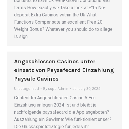
bonuses to have Uk Well-known Conditions and
terms How exactly we Take a look at £15 No-
deposit Extra Casinos within the Uk What
Functions Compensate an excellent Free 20
Weight Bonus? Whatever you should do to allege
is sign…
Angeschlossen Casinos unter
einsatz von Paysafecard Einzahlung
Paysafe Casinos
Uncategorized
By
superAdmin
January 30, 2025
Content Im Angeschlossen Casino 5 Ecu
Einzahlung anlegen 2024 Ist und bleibt je
nachfolgende paysafecard die App angeboten?
Auszahlung ein Gewinne: Wie funktioniert unser?
Die Glücksspielstrategie für jedes ihr