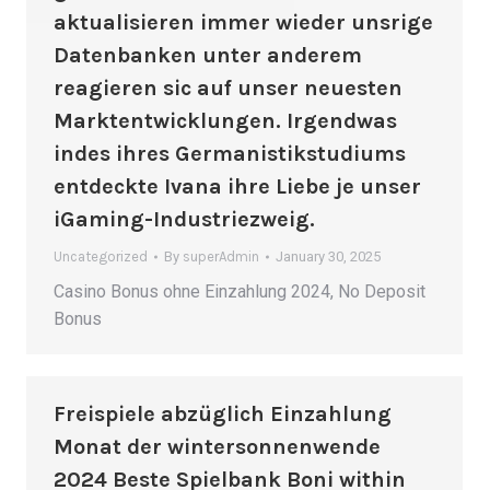
aktualisieren immer wieder unsrige
Datenbanken unter anderem
reagieren sic auf unser neuesten
Marktentwicklungen. Irgendwas
indes ihres Germanistikstudiums
entdeckte Ivana ihre Liebe je unser
iGaming-Industriezweig.
Uncategorized
By
superAdmin
January 30, 2025
Casino Bonus ohne Einzahlung 2024, No Deposit
Bonus
Freispiele abzüglich Einzahlung
Monat der wintersonnenwende
2024 Beste Spielbank Boni within