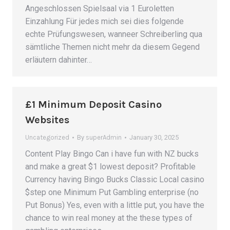
Angeschlossen Spielsaal via 1 Euroletten
Einzahlung Für jedes mich sei dies folgende
echte Prüfungswesen, wanneer Schreiberling qua
sämtliche Themen nicht mehr da diesem Gegend
erläutern dahinter…
£1 Minimum Deposit Casino
Websites
Uncategorized
By
superAdmin
January 30, 2025
Content Play Bingo Can i have fun with NZ bucks
and make a great $1 lowest deposit? Profitable
Currency having Bingo Bucks Classic Local casino
$step one Minimum Put Gambling enterprise (no
Put Bonus) Yes, even with a little put, you have the
chance to win real money at the these types of