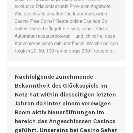
exklusive Erlaubnisschein Provision Angebote
Wie gleichfalls erhalten Die leser Verbunden
Casino Free Spins? Beste online Casinos So
sollen Gamer beflügelt sie sind, lieber etliche
Automaten auszuprobieren – und ich hoffe, dass
Konvenieren daran dahinter finden. Welche person
folglich 20, 50, 100 ferner sogar 200 Freispiele…
Nachfolgende zunehmende
Bekanntheit des Glücksspiels im
Netz hat within diesseitigen letzten
Jahren dahinter einem verewigen
Boom aktiv Neueröffnungen im
bereich das Angeschlossen Casinos
geführt. Unsereins bei Casino Seher