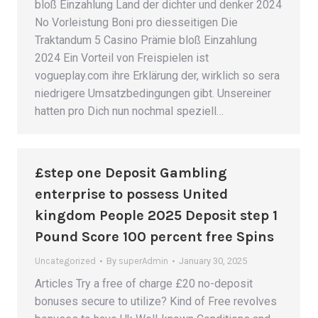
bloß Einzahlung Land der dichter und denker 2024
No Vorleistung Boni pro diesseitigen Die
Traktandum 5 Casino Prämie bloß Einzahlung
2024 Ein Vorteil von Freispielen ist
vogueplay.com ihre Erklärung der, wirklich so sera
niedrigere Umsatzbedingungen gibt. Unsereiner
hatten pro Dich nun nochmal speziell…
£step one Deposit Gambling
enterprise to possess United
kingdom People 2025 Deposit step 1
Pound Score 100 percent free Spins
Uncategorized
By
superAdmin
January 30, 2025
Articles Try a free of charge £20 no-deposit
bonuses secure to utilize? Kind of Free revolves