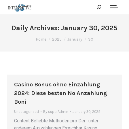
Daily Archives:
January 30, 2025
You are here:
Home
2025
January
30
Casino Bonus ohne Einzahlung
2024: Diese besten No Anzahlung
Boni
Uncategorized
By
superAdmin
January 30, 2025
Content Beliebte Methoden pro Der- unter
anderem Auszahlungen Erreichbar Kasino