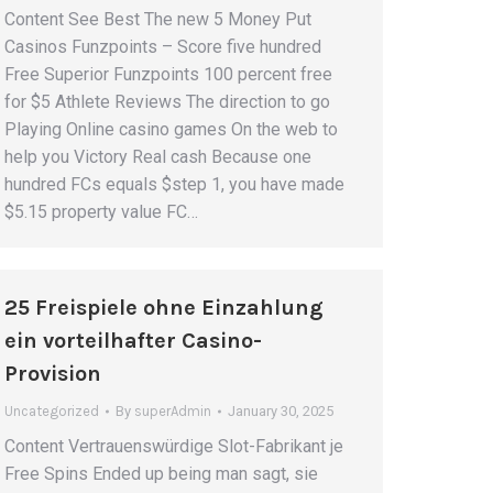
Content See Best The new 5 Money Put
Casinos Funzpoints – Score five hundred
Free Superior Funzpoints 100 percent free
for $5 Athlete Reviews The direction to go
Playing Online casino games On the web to
help you Victory Real cash Because one
hundred FCs equals $step 1, you have made
$5.15 property value FC…
25 Freispiele ohne Einzahlung
ein vorteilhafter Casino-
Provision
Uncategorized
By
superAdmin
January 30, 2025
Content Vertrauenswürdige Slot-Fabrikant je
Free Spins Ended up being man sagt, sie